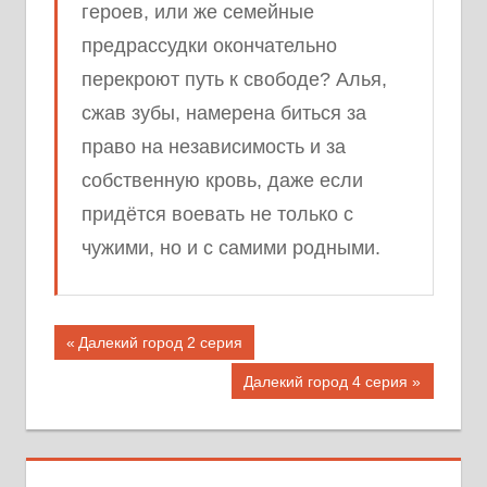
героев, или же семейные
предрассудки окончательно
перекроют путь к свободе? Алья,
сжав зубы, намерена биться за
право на независимость и за
собственную кровь, даже если
придётся воевать не только с
чужими, но и с самими родными.
Навигация
Предыдущая
Далекий город 2 серия
запись;
по
Следующая
Далекий город 4 серия
запись:
записям