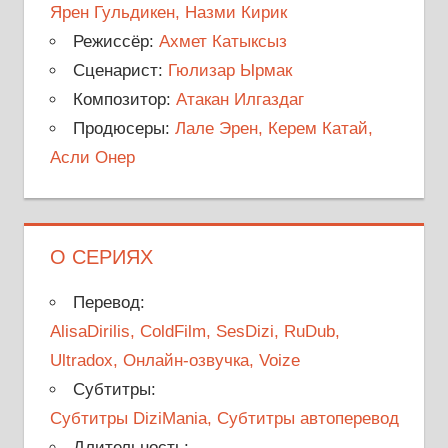
Ярен Гульдикен, Назми Кирик
Режиссёр:
Ахмет Катыксыз
Сценарист:
Гюлизар Ырмак
Композитор:
Атакан Илгаздаг
Продюсеры:
Лале Эрен, Керем Катай,
Асли Онер
О СЕРИЯХ
Перевод:
AlisaDirilis, ColdFilm, SesDizi, RuDub,
Ultradox, Онлайн-озвучка, Voize
Субтитры:
Субтитры DiziMania, Субтитры автоперевод
Длительность: