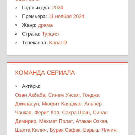
Год выхода:
2024
Премьера:
11 ноября 2024
Жанр:
драма
Страна:
Турция
Телеканал:
Kanal D
КОМАНДА СЕРИАЛА
Актёры:
Озан Акбаба, Синем Унсал, Гонджа
Джиласун, Мюфит Каяджан, Альпер
Чанкая, Ферит Кая, Сахра Шаш, Синан
Демирер, Мехмет Полат, Атакан Озкая,
Шахта Килич, Бурак Сафак, Барыш Ялчин,