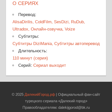
О СЕРИЯХ
Перевод:
AlisaDirilis, ColdFilm, SesDizi, RuDub,
Ultradox, Онлайн-озвучка, Voize
Субтитры:
Субтитры DiziMania, Субтитры автоперевод
Длительность:
110 минут (серия)
Серий:
Сериал выходит
© 2025
ДалекийГород.рф
| Официальный фан-сайт
турецкого сериала «Далекий город»
Правообладателям: dalekijgorod@bk.ru