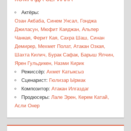
Актёры:
Озан Акбаба, Синем Унсал, Гонджа
Джиласун, Мюфит Каяджан, Альпер
Чанкая, Ферит Кая, Сахра Шаш, Синан
Демирер, Мехмет Полат, Атакан Озкая,
Шахта Килич, Бурак Сафак, Барыш Ялчин,
Ярен Гульдикен, Назми Кирик
Режиссёр:
Ахмет Катыксыз
Сценарист:
Гюлизар Ырмак
Композитор:
Атакан Илгаздаг
Продюсеры:
Лале Эрен, Керем Катай,
Асли Онер