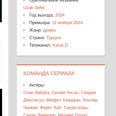
Оригинальное название:
Uzak Sehir
Год выхода:
2024
Премьера:
11 ноября 2024
Жанр:
драма
Страна:
Турция
Телеканал:
Kanal D
КОМАНДА СЕРИАЛА
Актёры:
Озан Акбаба, Синем Унсал, Гонджа
Джиласун, Мюфит Каяджан, Альпер
Чанкая, Ферит Кая, Сахра Шаш,
Синан Демирер, Мехмет Полат,