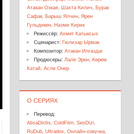
Атакан Озкая, Шахта Килич, Бурак
Сафак, Барыш Ялчин, Ярен
Гульдикен, Назми Кирик
Режиссёр:
Ахмет Катыксыз
Сценарист:
Гюлизар Ырмак
Композитор:
Атакан Илгаздаг
Продюсеры:
Лале Эрен, Керем
Катай, Асли Онер
О СЕРИЯХ
Перевод:
AlisaDirilis, ColdFilm, SesDizi,
RuDub, Ultradox, Онлайн-озвучка,