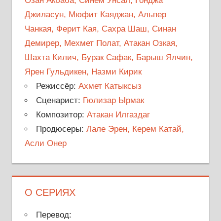
Озан Акбаба, Синем Унсал, Гонджа
Джиласун, Мюфит Каяджан, Альпер
Чанкая, Ферит Кая, Сахра Шаш, Синан
Демирер, Мехмет Полат, Атакан Озкая,
Шахта Килич, Бурак Сафак, Барыш Ялчин,
Ярен Гульдикен, Назми Кирик
Режиссёр:
Ахмет Катыксыз
Сценарист:
Гюлизар Ырмак
Композитор:
Атакан Илгаздаг
Продюсеры:
Лале Эрен, Керем Катай,
Асли Онер
О СЕРИЯХ
Перевод: